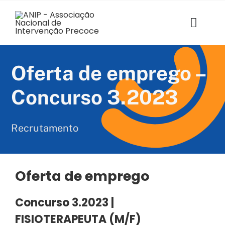
Skip
to
content
Toggl
Navig
ANIP
Oferta de emprego –
Associados
Concurso 3.2023
Estruturas
Recrutamento
SABER+ Formação
Florescer
Oferta de emprego
Voz das Famílias
Concurso 3.2023 |
FISIOTERAPEUTA
(M/F)