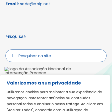
Email:
sede@anip.net
PESQUISAR
Search
for:
Valorizamos a sua privacidade
Morada: Praceta Padre José Anchieta,
Lote 5, R/ch, Fração C, 3000-319 COIMBRA
Utilizamos cookies para melhorar a sua experiência de
navegação, apresentar anúncios ou conteúdos
personalizados e analisar o nosso tráfego. Ao clicar em
"Aceitar Todos", concorda com a utilização de