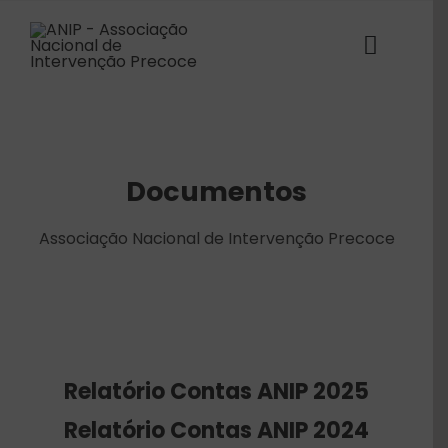
Skip
to
content
Toggle
Naviga
ANIP
Associados
Documentos
Estruturas
Associação Nacional de Intervenção Precoce
SABER+ Formação
Florescer
Relatório Contas ANIP 2025
Voz das Famílias
Relatório Contas ANIP 2024