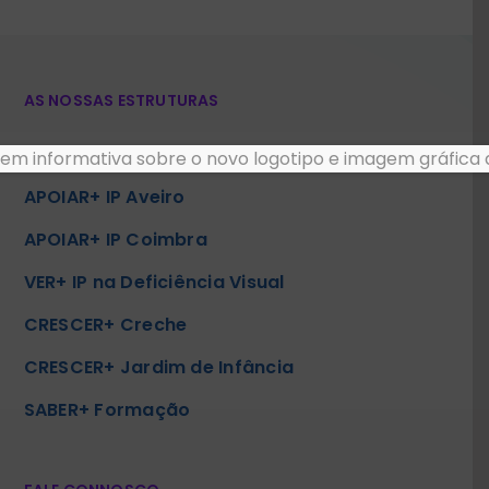
AS NOSSAS ESTRUTURAS
Sede
APOIAR+ IP Aveiro
APOIAR+ IP Coimbra
VER+ IP na Deficiência Visual
CRESCER+ Creche
CRESCER+ Jardim de Infância
SABER+ Formação