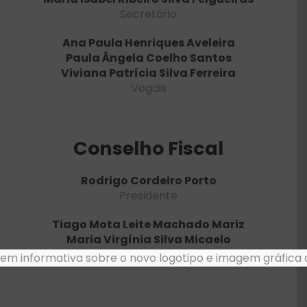
Secretário
Ana Paula Henriques Aveleira
Paula Ângela Coelho Santos
Viviana Patrícia Silva Ferreira
Vogais
Conselho Fiscal
Rodrigo Cordeiro Porto
Presidente
Tiago Mota Leite Machado Mariz
Maria Virgínia Silva Micaelo
Vogais