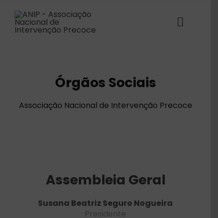
Skip
to
content
Toggle
Naviga
ANIP
Órgãos Sociais
Associados
Associação Nacional de Intervenção Precoce
Estruturas
SABER+ Formação
Florescer
Assembleia Geral
Voz das Famílias
Susana Beatriz Seguro Nogueira
Presidente