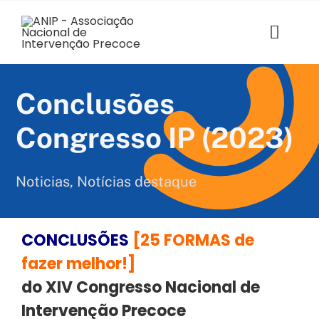
Skip
to
content
Toggl
Navig
ANIP
Conclusões
Associados
Congresso IP (2023)
Estruturas
Noticias
,
Notícias destaque
SABER+ Formação
CONCLUSÕES
[25 FORMAS de
Florescer
fazer melhor!]
Voz das Famílias
do XIV Congresso Nacional de
Intervenção Precoce