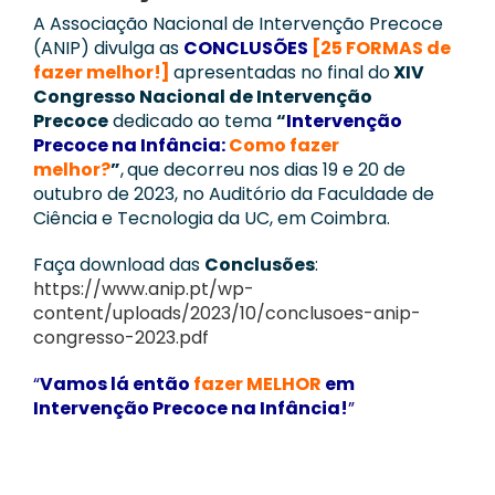
Notícias
A Associação Nacional de Intervenção Precoce
(ANIP) divulga as
CONCLUSÕES
[25 FORMAS de
Contactos
fazer melhor!]
apresentadas no final do
XIV
Congresso Nacional de Intervenção
Precoce
dedicado ao tema
“
Intervenção
Apoie a ANIP
Precoce na Infância:
Como fazer
melhor
?
”
,
que decorreu nos dias 19 e 20 de
outubro de 2023, no Auditório da Faculdade de
Ciência e Tecnologia da UC, em Coimbra.
Faça download das
Conclusões
:
https://www.anip.pt/wp-
content/uploads/2023/10/conclusoes-anip-
congresso-2023.pdf
“
Vamos lá então
fazer MELHOR
em
Intervenção Precoce na Infância!
”