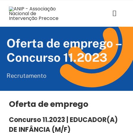
Skip
to
content
Toggl
Navig
ANIP
Oferta de emprego –
Associados
Concurso 11.2023
Estruturas
Recrutamento
SABER+ Formação
Florescer
Oferta de emprego
Voz das Famílias
Concurso 11.2023 | EDUCADOR(A)
DE INFÂNCIA
(M/F)