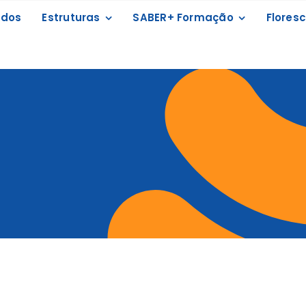
ados
Estruturas
SABER+ Formação
Floresc