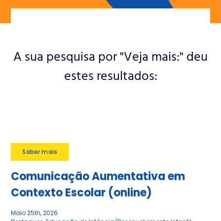
Notícias
Contactos
A sua pesquisa por "Veja mais:" deu
Apoie a ANIP
estes resultados:
Saber mais
Comunicação Aumentativa em
Contexto Escolar (online)
Maio 25th, 2026