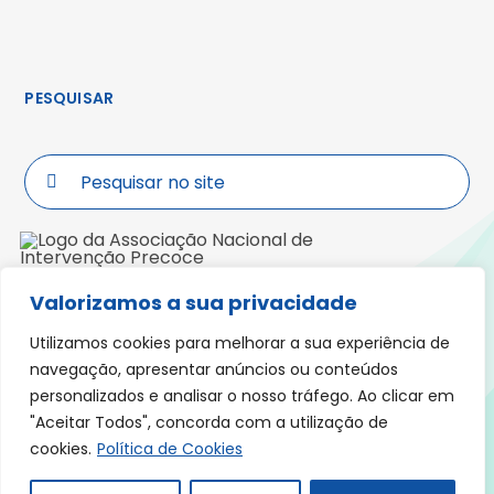
PESQUISAR
Search
for:
Valorizamos a sua privacidade
Morada: Praceta Padre José Anchieta,
Lote 5, R/ch, Fração C, 3000-319 COIMBRA
Utilizamos cookies para melhorar a sua experiência de
navegação, apresentar anúncios ou conteúdos
personalizados e analisar o nosso tráfego. Ao clicar em
"Aceitar Todos", concorda com a utilização de
Política de Cookies
Política Privacidade
cookies.
Política de Cookies
Declaração de Acessibilidade
Livro de Reclamações