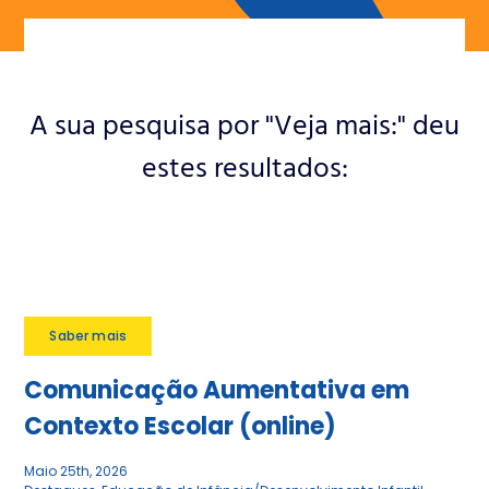
Notícias
Contactos
A sua pesquisa por "Veja mais:" deu
Apoie a ANIP
estes resultados:
Saber mais
Comunicação Aumentativa em
Contexto Escolar (online)
Maio 25th, 2026