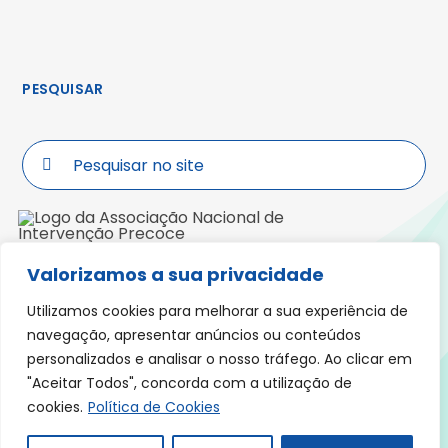
PESQUISAR
Search
for:
Valorizamos a sua privacidade
Morada: Praceta Padre José Anchieta,
Lote 5, R/ch, Fração C, 3000-319 COIMBRA
Utilizamos cookies para melhorar a sua experiência de
navegação, apresentar anúncios ou conteúdos
personalizados e analisar o nosso tráfego. Ao clicar em
"Aceitar Todos", concorda com a utilização de
Política de Cookies
Política Privacidade
cookies.
Política de Cookies
Declaração de Acessibilidade
Livro de Reclamações