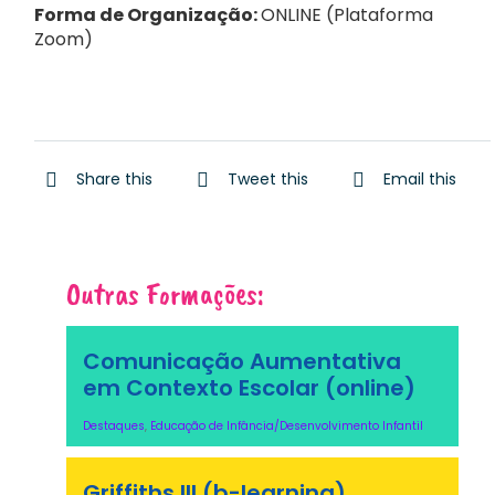
Forma de Organização:
ONLINE (Plataforma
Zoom)
Share this
Tweet this
Email this
Outras Formações:
Comunicação Aumentativa
em Contexto Escolar (online)
Destaques
,
Educação de Infância/Desenvolvimento Infantil
Griffiths III (b-learning)