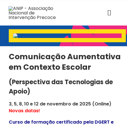
Skip
to
content
Toggl
Navig
ANIP
Associados
Comunicação Aumentativa
em Contexto Escolar
Estruturas
(Perspectiva das Tecnologias de
SABER+ Formação
Apoio)
Florescer
3, 5, 8, 10 e 12 de novembro de 2025 (Online)
Novas datas!
Voz das Famílias
Curso de formação certificado pela DGERT e