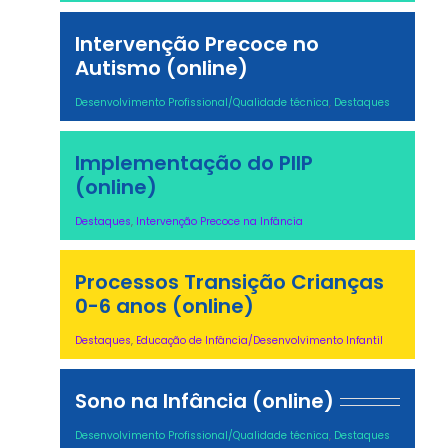
Intervenção Precoce no
Autismo (online)
Desenvolvimento Profissional/Qualidade técnica
,
Destaques
Implementação do PIIP
(online)
Destaques
,
Intervenção Precoce na Infância
Processos Transição Crianças
0-6 anos (online)
Destaques
,
Educação de Infância/Desenvolvimento Infantil
Sono na Infância (online)
Desenvolvimento Profissional/Qualidade técnica
,
Destaques