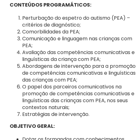
Notícias
CONTEÚDOS PROGRAMÁTICOS:
Perturbação do espetro do autismo (PEA) –
Contactos
critérios de diagnóstico;
Comorbilidades da PEA;
Apoie a ANIP
Comunicação e linguagem nas crianças com
PEA;
Avaliação das competências comunicativas e
linguísticas da criança com PEA;
Abordagens de intervenção para a promoção
de competências comunicativas e linguísticas
das crianças com PEA;
O papel dos parceiros comunicativos na
promoção de competências comunicativas e
linguísticas das crianças com PEA, nos seus
contextos naturais;
Estratégias de intervenção.
OBJETIVO GERAL:
Dotar os formandos com conhecimentos