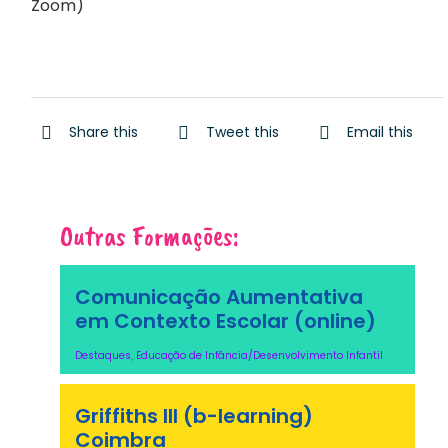
Zoom)
Share this
Tweet this
Email this
Outras Formações:
Comunicação Aumentativa
em Contexto Escolar (online)
Destaques
,
Educação de Infância/Desenvolvimento Infantil
Griffiths III (b-learning)
Coimbra