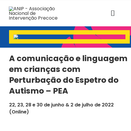
Skip
to
content
Toggl
Navig
ANIP
Associados
A comunicação e linguagem
em crianças com
Estruturas
Perturbação do Espetro do
SABER+ Formação
Autismo – PEA
Florescer
22, 23, 28 e 30 de junho & 2 de julho de 2022
(Online)
Voz das Famílias