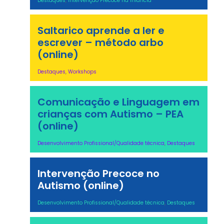
Destaques
,
Intervenção Precoce na Infância
Saltarico aprende a ler e
escrever – método arbo
(online)
Destaques
,
Workshops
Comunicação e Linguagem em
crianças com Autismo – PEA
(online)
Desenvolvimento Profissional/Qualidade técnica
,
Destaques
Intervenção Precoce no
Autismo (online)
Desenvolvimento Profissional/Qualidade técnica
,
Destaques