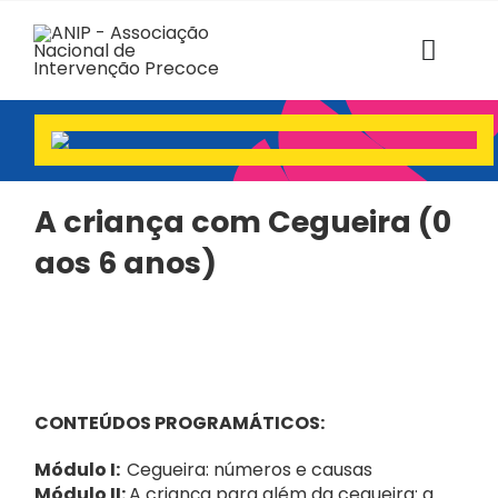
Skip
to
content
Toggl
Navig
ANIP
Associados
A criança com Cegueira
(0
aos 6 anos)
Estruturas
SABER+ Formação
Florescer
CONTEÚDOS PROGRAMÁTICOS:
Voz das Famílias
Módulo I:
Cegueira: números e causas
Módulo II:
A criança para além da cegueira: a