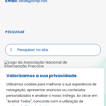
Email:
sede@anip.net
PESQUISAR
Search
for:
Valorizamos a sua privacidade
Morada: Praceta Padre José Anchieta,
Lote 5, R/ch, Fração C, 3000-319 COIMBRA
Utilizamos cookies para melhorar a sua experiência de
navegação, apresentar anúncios ou conteúdos
personalizados e analisar o nosso tráfego. Ao clicar em
"Aceitar Todos", concorda com a utilização de
Política de Cookies
Política Privacidade