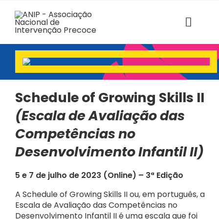
Skip
to
content
Toggl
Navig
ANIP
Associados
Schedule of Growing Skills II
(Escala
de Avaliação das
Estruturas
Competências no
SABER+ Formação
Desenvolvimento Infantil II)
Florescer
5 e 7 de julho de 2023 (Online) – 3ª Edição
A Schedule of Growing Skills II ou, em português, a
Voz das Famílias
Escala de Avaliação das Competências no
Desenvolvimento Infantil II é uma escala que foi