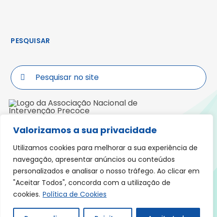
PESQUISAR
Search
for:
Valorizamos a sua privacidade
Morada: Praceta Padre José Anchieta,
Lote 5, R/ch, Fração C, 3000-319 COIMBRA
Utilizamos cookies para melhorar a sua experiência de
navegação, apresentar anúncios ou conteúdos
personalizados e analisar o nosso tráfego. Ao clicar em
"Aceitar Todos", concorda com a utilização de
Política de Cookies
Política Privacidade
cookies.
Política de Cookies
Declaração de Acessibilidade
Livro de Reclamações