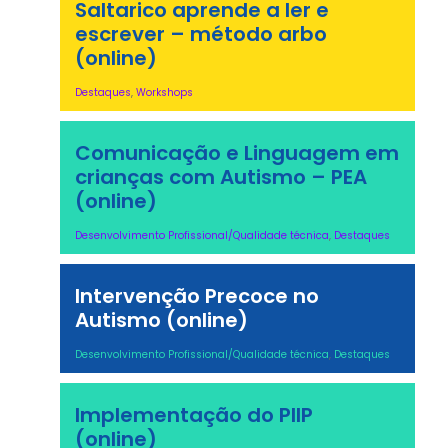
Saltarico aprende a ler e
escrever – método arbo
(online)
Destaques
,
Workshops
Comunicação e Linguagem em
crianças com Autismo – PEA
(online)
Desenvolvimento Profissional/Qualidade técnica
,
Destaques
Intervenção Precoce no
Autismo (online)
Desenvolvimento Profissional/Qualidade técnica
,
Destaques
Implementação do PIIP
(online)