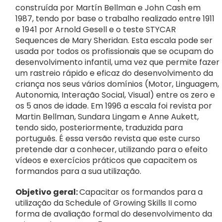
Notícias
construída por Martín Bellman e John Cash em
1987, tendo por base o trabalho realizado entre 1911
e 1941 por Arnold Gesell e o teste STYCAR
Contactos
Sequences de Mary Sheridan. Esta escala pode ser
usada por todos os profissionais que se ocupam do
Apoie a ANIP
desenvolvimento infantil, uma vez que permite fazer
um rastreio rápido e eficaz do desenvolvimento da
criança nos seus vários domínios (Motor, Linguagem,
Autonomia, Interação Social, Visual) entre os zero e
os 5 anos de idade. Em 1996 a escala foi revista por
Martin Bellman, Sundara Lingam e Anne Aukett,
tendo sido, posteriormente, traduzida para
português. É essa versão revista que este curso
pretende dar a conhecer, utilizando para o efeito
vídeos e exercícios práticos que capacitem os
formandos para a sua utilização.
Objetivo geral:
Capacitar os formandos para a
utilização da Schedule of Growing Skills II como
forma de avaliação formal do desenvolvimento da