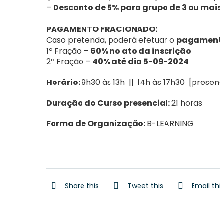
–
Desconto de 5% para grupo de 3 ou mai
PAGAMENTO FRACIONADO:
Caso pretenda, poderá efetuar o
pagamento
1ª Fração –
6
0% no ato da inscrição
2ª Fração –
4
0% até dia 5-09-2024
Horário:
9h30 às 13h || 14h às 17h30 [presen
Duração do Curso presencial:
21 horas
Forma de Organização:
B-LEARNING
Share this
Tweet this
Email th