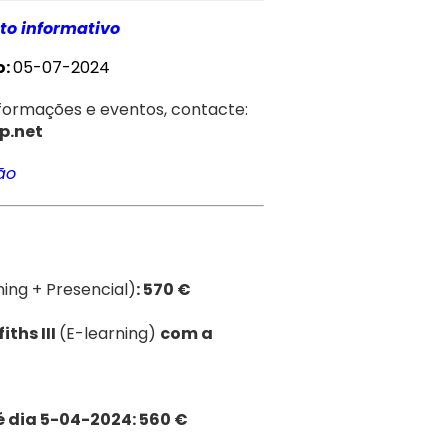
to informativo
o:
05-07-2024
formações e eventos, contacte:
p.net
ão
ning + Presencial)
:
570 €
iths III
(E-learning)
com a
é dia 5-04-2024: 560 €