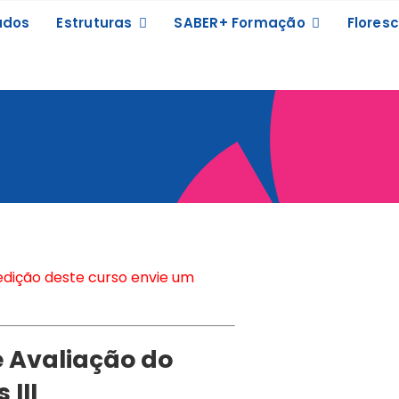
ados
Estruturas
SABER+ Formação
Floresc
edição deste curso envie um
e Avaliação do
 III