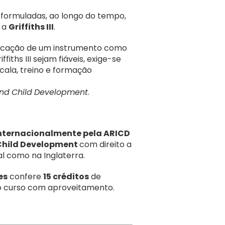
reformuladas, ao longo do tempo,
, a
Griffiths III
.
licação de um instrumento como
iths III sejam fiáveis, exige-se
ala, treino e formação
nd
Child
Development
.
internacionalmente pela ARICD
 Child Development
com direito a
al como na Inglaterra.
es
confere
15 créditos
de
 o curso com aproveitamento.