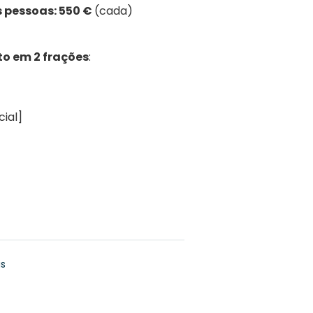
s pessoas: 550 €
(cada)
 em 2 frações
:
cial]
is