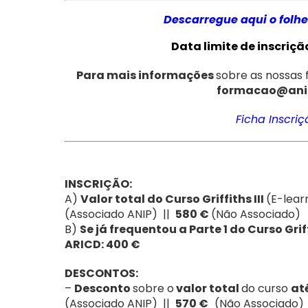
Descarregue aqui o folhe
Data limite de inscriçã
Para mais informações
sobre as nossas 
formacao@ani
Ficha Inscriç
INSCRIÇÃO:
A)
Valor total do Curso
Griffiths III
(E-lear
(Associado ANIP) ||
580 €
(Não Associado)
B)
Se já frequentou a Parte 1 do Curso Griff
ARICD: 400 €
DESCONTOS:
–
Desconto
sobre o
valor total
do curso
at
(Associado ANIP) ||
570 €
(Não Associado)