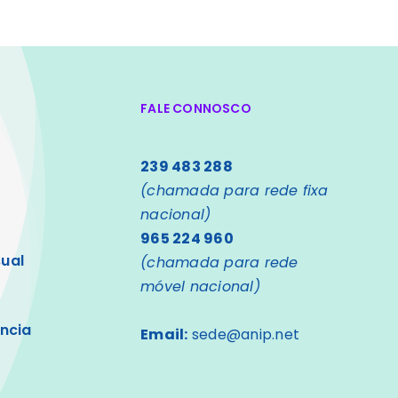
FALE CONNOSCO
239 483 288
(chamada para rede fixa
nacional)
965 224 960
sual
(chamada para rede
móvel nacional)
ncia
Email:
sede@anip.net