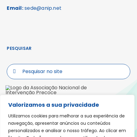
Email:
sede@anip.net
PESQUISAR
Search
for:
Valorizamos a sua privacidade
Morada: Praceta Padre José Anchieta,
Lote 5, R/ch, Fração C, 3000-319 COIMBRA
Utilizamos cookies para melhorar a sua experiência de
navegação, apresentar anúncios ou conteúdos
personalizados e analisar o nosso tráfego. Ao clicar em