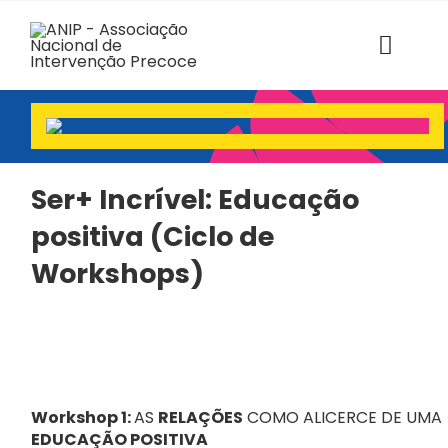
Skip
to
content
Toggl
Navig
ANIP
Associados
Ser+ Incrível: Educação
positiva (Ciclo de
Estruturas
Workshops)
SABER+ Formação
Florescer
Voz das Famílias
Workshop 1:
AS
RELAÇÕES
COMO ALICERCE DE UMA
EDUCAÇÃO POSITIVA