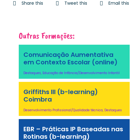
Share this
Tweet this
Email this
Outras Formações:
Comunicação Aumentativa
em Contexto Escolar (online)
Destaques
,
Educação de Infância/Desenvolvimento Infantil
Griffiths III (b-learning)
Coimbra
Desenvolvimento Profissional/Qualidade técnica
,
Destaques
EBR – Práticas IP Baseadas nas
Rotinas (b-learning)