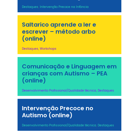
Destaques
,
Intervenção Precoce na Infância
Saltarico aprende a ler e
escrever – método arbo
(online)
Destaques
,
Workshops
Comunicação e Linguagem em
crianças com Autismo – PEA
(online)
Desenvolvimento Profissional/Qualidade técnica
,
Destaques
Intervenção Precoce no
Autismo (online)
Desenvolvimento Profissional/Qualidade técnica
,
Destaques