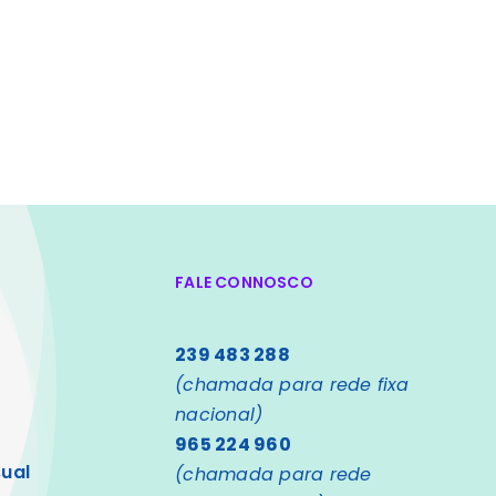
FALE CONNOSCO
239 483 288
(chamada para rede fixa
nacional)
965 224 960
sual
(chamada para rede