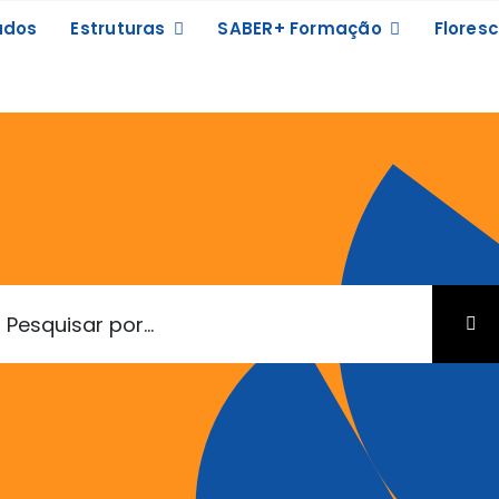
ados
Estruturas
SABER+ Formação
Floresc
earch
or: