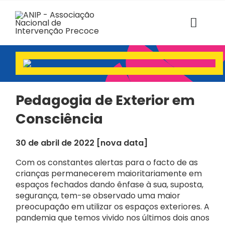
Skip
to
content
Toggl
Navig
ANIP
Associados
Pedagogia de Exterior em
Consciência
Estruturas
30 de abril de 2022 [nova data]
SABER+ Formação
Com os constantes alertas para o facto de as
Florescer
crianças permanecerem maioritariamente em
espaços fechados dando ênfase à sua, suposta,
segurança, tem-se observado uma maior
Voz das Famílias
preocupação em utilizar os espaços exteriores. A
pandemia que temos vivido nos últimos dois anos