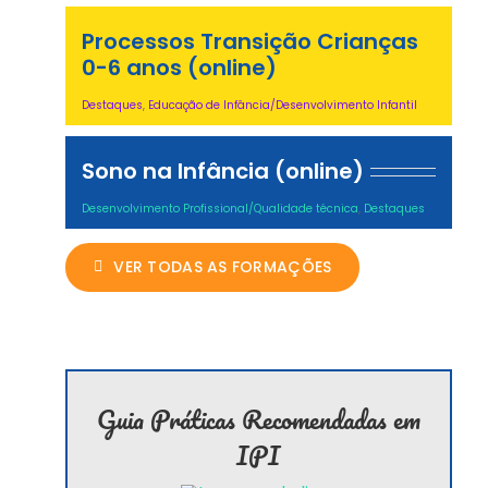
Processos Transição Crianças
0-6 anos (online)
Destaques
,
Educação de Infância/Desenvolvimento Infantil
Sono na Infância (online)
Desenvolvimento Profissional/Qualidade técnica
,
Destaques
VER TODAS AS FORMAÇÕES
Guia Práticas Recomendadas em
IPI